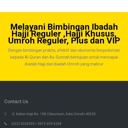
Melayani Bimbingan Ibadah
Hajji Reguler ,Hajji Khusus,
Umroh Reguler, Plus dan VIP
Dengan bimbingan praktis, efektif dan ekonomis berpedoman
kepada Al-Quran dan As-Sunnah bertujuan untuk mencapai
ibadah Hajji dan ibadah Umroh yang mabrur
Contact Us
Jl. Kebon Kopi No. 198 Cibeureum, Kota Cimahi 40535
(022) 6026559 / 0815 609 6268